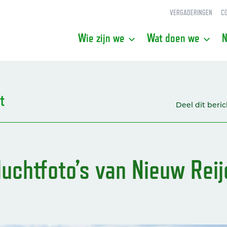
VERGADERINGEN
C
Wie zijn we
Wat doen we
N
t
Deel dit beric
luchtfoto’s van Nieuw Rei